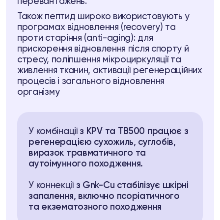
перевантажень.
pell System
Також пептид широко використовують у
програмах відновлення (recovery) та
ептидів
проти старіння (anti-aging): для
прискорення відновлення після спорту й
пептидів
стресу, поліпшення мікроциркуляції та
живлення тканин, активації регенераційних
процесів і загального відновлення
3 74
Telegram
організму
У комбінації
з KPV та ТВ500 працює з
регенерацією сухожиль, суглобів,
виразок травматичного та
аутоімунного походження.
У коннекції
з Gnk-Cu стабілізує шкірні
запалення, включно псоріатичного
та екзематозного походження