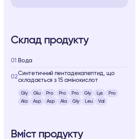
Склад продукту
01
Вода
Cинтетичний пентадекапептид, що
02
складається з 15 амінокислот
Gly
Glu
Pro
Pro
Pro
Gly
Lys
Pro
Ala
Asp
Asp
Ala
Gly
Leu
Val
Вміст продукту