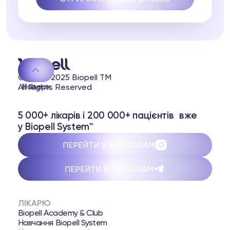
© 2020-2025 Biopell TM
Наверх
All Rights Reserved
5 000+ лікарів і 200 000+ пацієнтів вже
у Biopell System™
ПЕРЕЙТИ В INSTAGRAM
ПЕРЕЙТИ В TELEGRAM
ЛІКАРЮ
Biopell Academy & Club
Навчання Biopell System