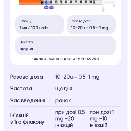
Шприц
Разова доза
1 мл / 100 units
10–20u = 0.5 – 1 mg
Частота
щодня
підшкірно інсуліновим шприцом (1 ml = 100 Units)
Разова доза
10–20u = 0.5–1 mg
Частота
щодня
Час введення
ранок
при дозі 0.5
при дозі 1
Інʼєкцій
mg ~20
mg ~10
з 1го флакону
інʼєкцій
інʼєкцій