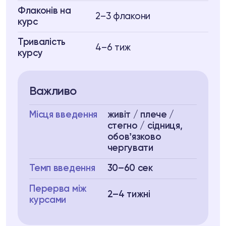
Флаконів на
2–3 флакони
курс
Тривалість
4–6 тиж
курсу
Важливо
Місця введення
живіт / плече /
стегно / сідниця,
обовʼязково
чергувати
Темп введення
30–60 сек
Перерва між
2–4 тижні
курсами