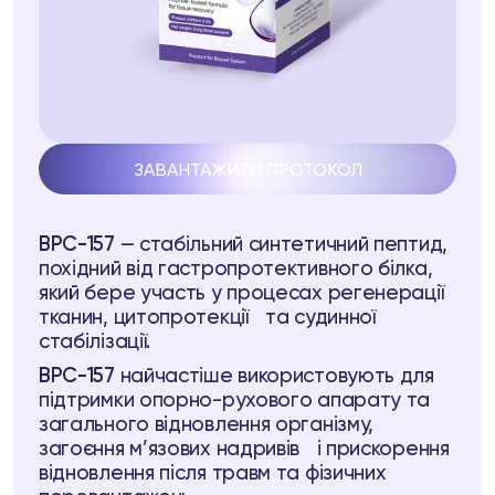
ЗАВАНТАЖИТИ ПРОТОКОЛ
pell
BPC-157
— стабільний синтетичний пептид,
я
похідний від гастропротективного білка,
який бере участь у процесах регенерації
тканин, цитопротекції та судинної
 37
Telegram
стабілізації.
BPC-157
найчастіше використовують для
підтримки опорно-рухового апарату та
загального відновлення організму,
загоєння м’язових надривів і прискорення
відновлення після травм та фізичних
lub