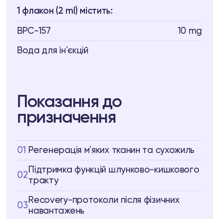
1 флакон (2 ml) містить:
BPC-157
10 mg
Вода для інʼєкцій
Показання до
призначення
01
Регенерація мʼяких тканин та сухожиль
Підтримка функцій шлунково-кишкового
02
тракту
Recovery-протоколи після фізичних
03
навантажень