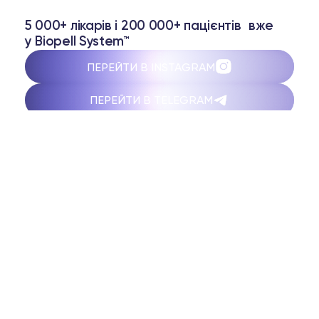
5 000+ лікарів і 200 000+ пацієнтів вже
у Biopell System™
ПЕРЕЙТИ В INSTAGRAM
ПЕРЕЙТИ В TELEGRAM
ЛІКАРЮ
Biopell Academy & Club
Навчання Biopell System
Навчання з пептидів
Інструкції з пептидів
+380 93 780 63 74
Telegram
ПАЦІЄНТУ
Контроль ваги
Енергія та ресурс
Баланс та гормони