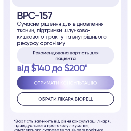
BPC-157
Сучасне рішення для відновлення
тканин, підтримки шлунково-
pell
кишкового тракту та внутрішнього
ресурсу організму
ря
Рекомендована вартість для
пацієнта
від $140 до $200*
31 37
Telegram
ОТРИМАТИ КОНСУЛЬТАЦІЮ
ОБРАТИ ЛІКАРА BIOPELL
lub
opell System
*Вартість залежить від рівня консультації лікаря,
індивідуального протоколу лікування,
комплексного супроводу та цінової політики