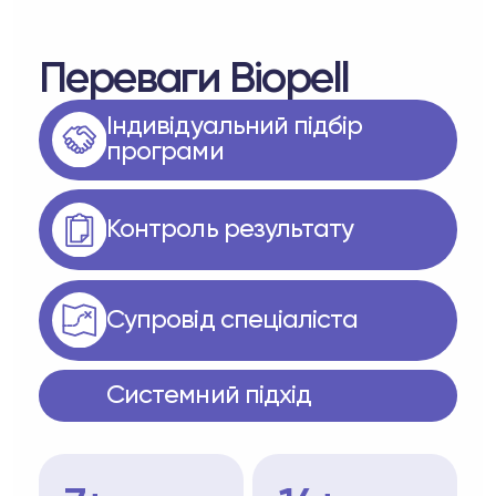
Переваги Biopell
Індивідуальний підбір
програми
Контроль результату
Супровід спеціаліста
Системний підхід