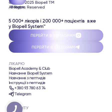
© 2020-2025 Biopell TM
Наверх
All Rights Reserved
5 000+ лікарів і 200 000+ пацієнтів вже
у Biopell System™
ПЕРЕЙТИ В INSTAGRAM
ПЕРЕЙТИ В TELEGRAM
ЛІКАРЮ
Biopell Academy & Club
Навчання Biopell System
Навчання з пептидів
Інструкції з пептидів
+380 93 780 63 74
Telegram
ПАЦІЄНТУ