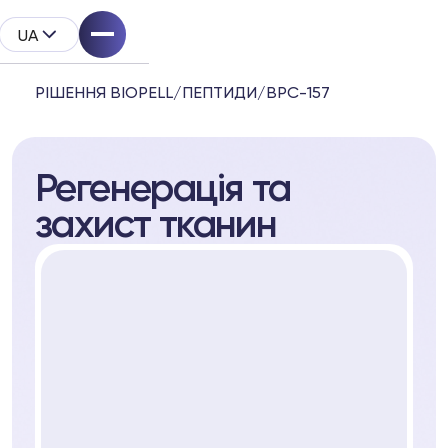
UA
РІШЕННЯ BIOPELL
/
ПЕПТИДИ
/
BPC-157
Регенерація та
System
захист тканин
родукту
l