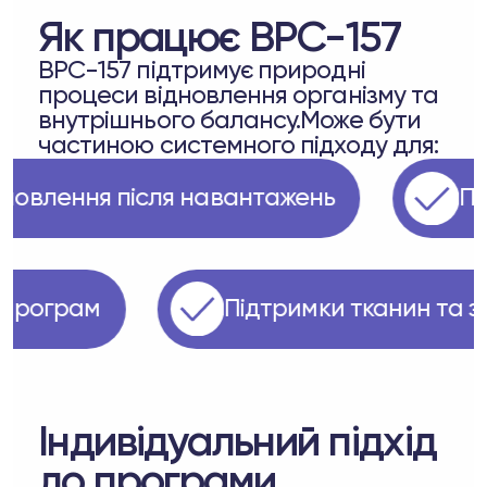
Як працює BPC-157
BPC-157 підтримує природні
процеси відновлення організму та
внутрішнього балансу.Може бути
частиною системного підходу для:
ідновлення після навантажень
ge програм
Підтримки тканин та 
Індивідуальний підхід
до програми