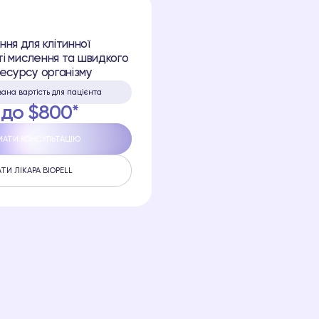
ня для клітинної
сті мислення та швидкого
есурсу організму
ана вартість для пацієнта
 до $800*
МАТИ КОНСУЛЬТАЦІЮ
АТИ ЛІКАРА BIOPELL