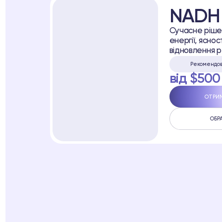
NADH
Сучасне рішен
енергії, ясно
відновлення р
Рекомендов
від $500
ОТРИ
ОБР