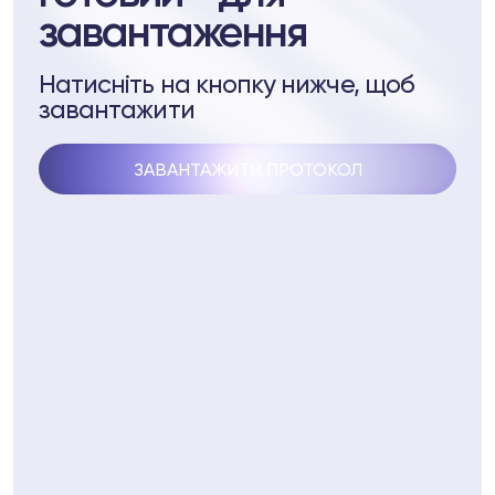
завантаження
pell System
ептидів
Натисніть на кнопку нижче, щоб
завантажити
пептидів
ЗАВАНТАЖИТИ ПРОТОКОЛ
3 74
Telegram