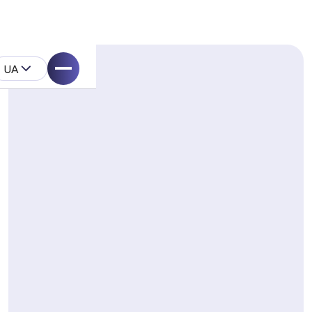
UA
ystem
одукту