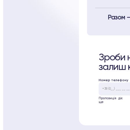
Разом —
Зроби н
залиш к
Номер телефону
Пропозиція діє
ще