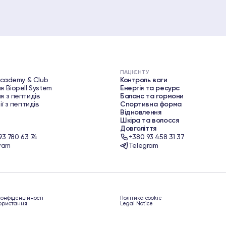
ПАЦІЄНТУ
Academy & Club
Контроль ваги
я Biopell System
Енергія та ресурс
я з пептидів
Баланс та гормони
ії з пептидів
Спортивна форма
Відновлення
Шкіра та волосся
Довголіття
93 780 63 74
+380 93 458 31 37
ram
Telegram
конфіденційності
Політика cookie
ористання
Legal Notice