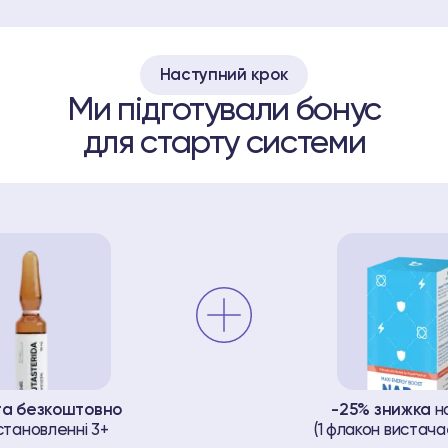
Наступний крок
Ми підготували бонус
для старту системи
та безкоштовно
-25% знижка
н
становленні 3+
(1 флакон вистачає 