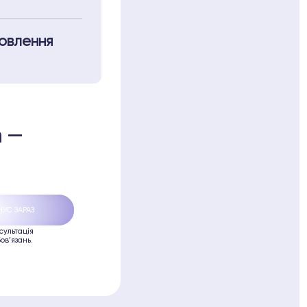
новлення
m —
сультація
ов’язань.