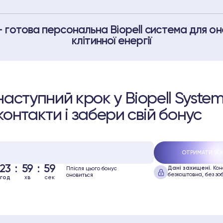
 готова персональна Biopell система для о
клітинної енергії
аступний крок у Biopell Syste
онтакти і забери свій бонус
23
:
59
:
59
Дані захищені.
Кон
Ппісля цього бонус
безкоштовна, без зоб
оновиться
год
хв
сек