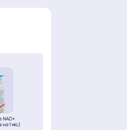
а NAD+
на 1 міс.)