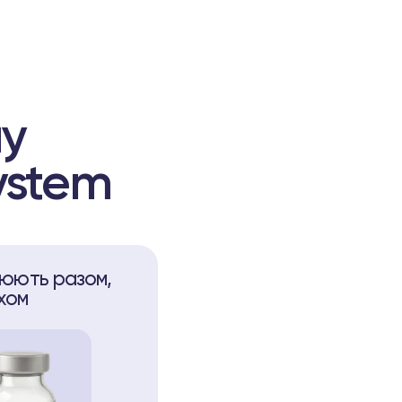
му
ystem
ацюють разом,
хом