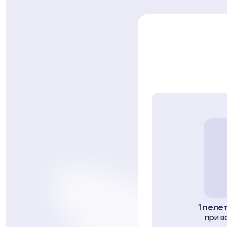
1 пеле
при в