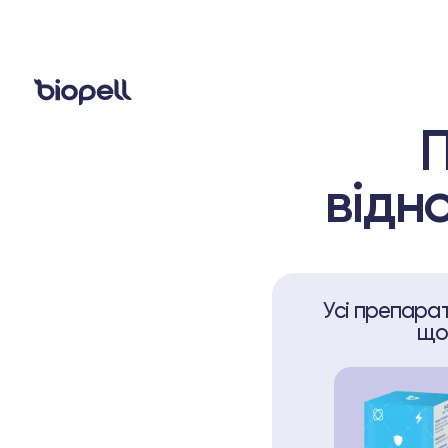
П
відн
Усі препарат
що