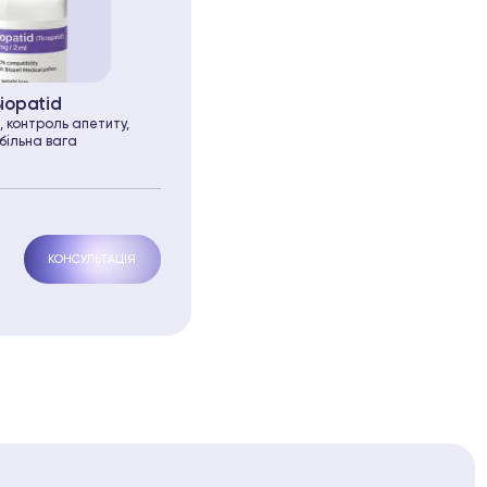
iopatid
, контроль апетиту,
більна вага
КОНСУЛЬТАЦІЯ