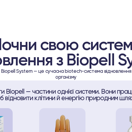
очни свою систе
овлення з Biopell S
Biopell System — це сучасна biotech-система відновлення
організму
и Biopell — частини однієї системи. Вони пр
б відновити клітини й енергію природним шля