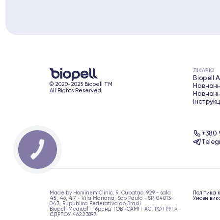
ЛІКАРЮ
Biopell 
© 2020-2025 Biopell TM
Навчанн
All Rights Reserved
Навчанн
Інструкц
+380 
Teleg
КНОПКА
ЗВ'ЯЗКУ
Made by Hominem Clinic, R. Cubatao, 929 - sala
Політика 
45, 46, 47 - Vila Mariana, Sao Paulo - SP, 04013-
Умови вик
043, Rupublica Federativa do Brasil
Biopell Medical — бренд ТОВ «САМІТ АСТРО ГРУП»,
ЄДРПОУ 46223897.