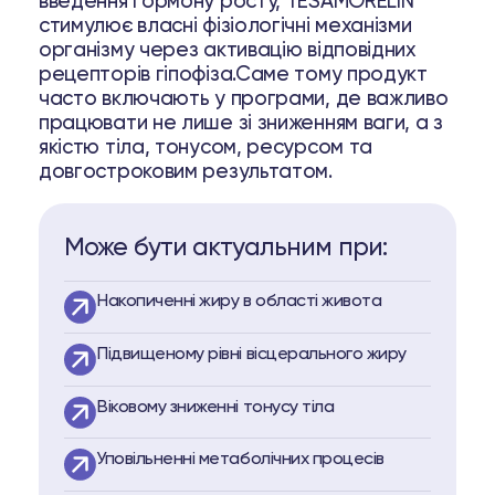
введення гормону росту, TESAMORELIN
стимулює власні фізіологічні механізми
організму через активацію відповідних
рецепторів гіпофіза.Саме тому продукт
часто включають у програми, де важливо
працювати не лише зі зниженням ваги, а з
якістю тіла, тонусом, ресурсом та
довгостроковим результатом.
Може бути актуальним при:
Накопиченні жиру в області живота
Підвищеному рівні вісцерального жиру
Віковому зниженні тонусу тіла
Уповільненні метаболічних процесів