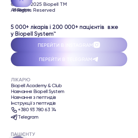
© 2020-2025 Biopell TM
Наверх
All Rights Reserved
5 000+ лікарів і 200 000+ пацієнтів вже
у Biopell System™
ПЕРЕЙТИ В INSTAGRAM
ПЕРЕЙТИ В TELEGRAM
ЛІКАРЮ
Biopell Academy & Club
Навчання Biopell System
Навчання з пептидів
Інструкції з пептидів
+380 93 780 63 74
Telegram
ПАЦІЄНТУ