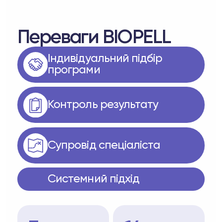
Переваги BIOPELL
Індивідуальний підбір
програми
Контроль результату
Супровід спеціаліста
Системний підхід