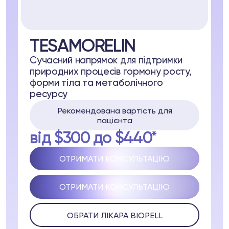
TESAMORELIN
Сучасний напрямок для підтримки
pell
природних процесів гормону росту,
форми тіла та метаболічного
ря
ресурсу
Рекомендована вартість для
31 37
Telegram
пацієнта
від $300 до $440*
ОТРИМАТИ КОНСУЛЬТАЦІЮ
lub
ОТРИМАТИ КОНСУЛЬТАЦІЮ
opell System
ОБРАТИ ЛІКАРА BIOPELL