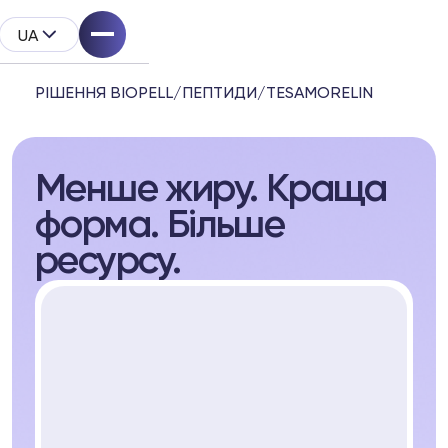
UA
РІШЕННЯ BIOPELL
/
ПЕПТИДИ
/
TESAMORELIN
Менше жиру. Краща
System
форма. Більше
родукту
ресурсу.
l