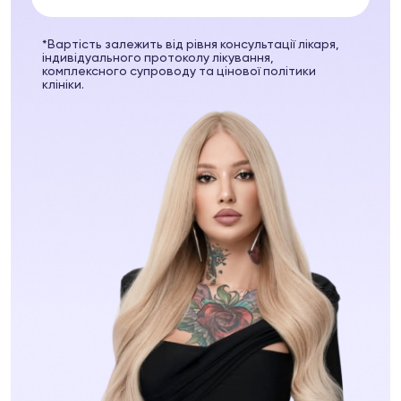
пептидів
 пептидів
*Вартість залежить від рівня консультації лікаря,
індивідуального протоколу лікування,
комплексного супроводу та цінової політики
клініки.
63 74
Telegram