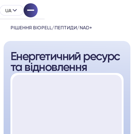
UA
РІШЕННЯ BIOPELL
/
ПЕПТИДИ
/
NAD+
Енергетичний ресурс
System
та відновлення
родукту
l