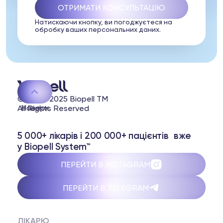
Натискаючи кнопку, ви погоджуєтеся на
обробку ваших персональних даних.
© 2020-2025 Biopell TM
Наверх
All Rights Reserved
5 000+ лікарів і 200 000+ пацієнтів вже
у Biopell System™
ПЕРЕЙТИ В INSTAGRAM
ПЕРЕЙТИ В TELEGRAM
ЛІКАРЮ