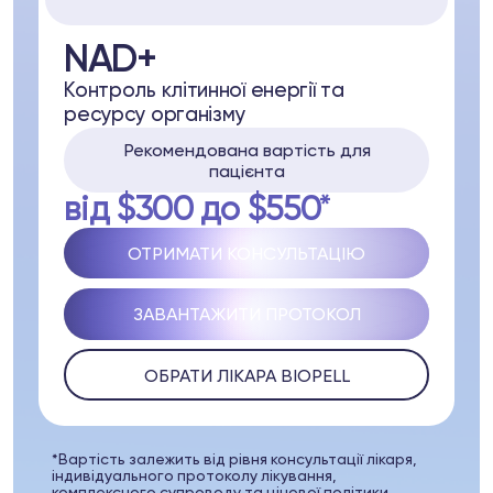
NAD+
Контроль клітинної енергії та
ресурсу організму
pell
Рекомендована вартість для
пацієнта
ря
від $300 до $550*
31 37
Telegram
ОТРИМАТИ КОНСУЛЬТАЦІЮ
ЗАВАНТАЖИТИ ПРОТОКОЛ
ОБРАТИ ЛІКАРА BIOPELL
lub
opell System
*Вартість залежить від рівня консультації лікаря,
індивідуального протоколу лікування,
комплексного супроводу та цінової політики