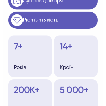
Супровід лікаря
Premium якість
7+
14+
Років
Країн
200K+
5 000+