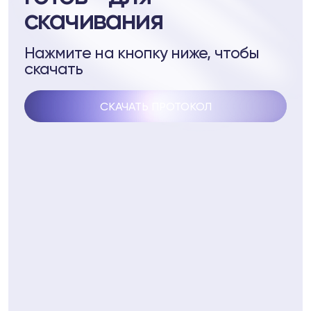
скачивания
стеме Biopell
ептидам
Нажмите на кнопку ниже, чтобы
скачать
 пептидам
СКАЧАТЬ ПРОТОКОЛ
4
Telegram