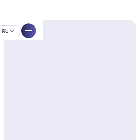
RU
ell
укта