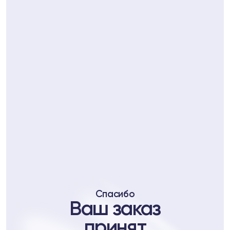
ll
7
Telegram
Спасибо
уб
Ваш заказ
b
принят