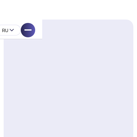
RU
ell
укта