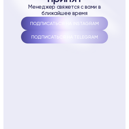
стеме Biopell
Менеджер свяжется с вами в
ближайшее время
ептидам
ПОДПИСАТЬСЯ НА INSTAGRAM
 пептидам
ПОДПИСАТЬСЯ НА TELEGRAM
4
Telegram