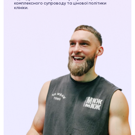
пептидам
комплексного супроводу та цінової політики
клініки.
о пептидам
74
Telegram