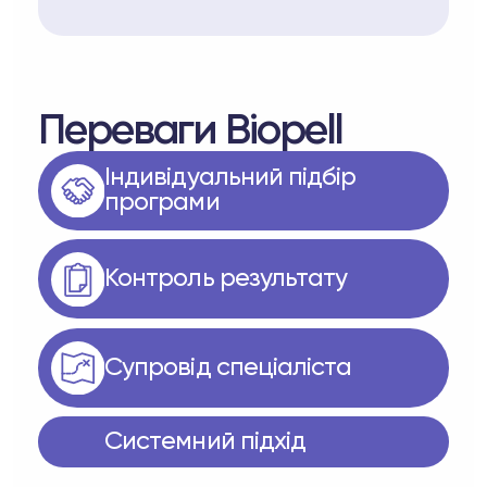
Переваги Biopell
Індивідуальний підбір
програми
Контроль результату
Супровід спеціаліста
Системний підхід