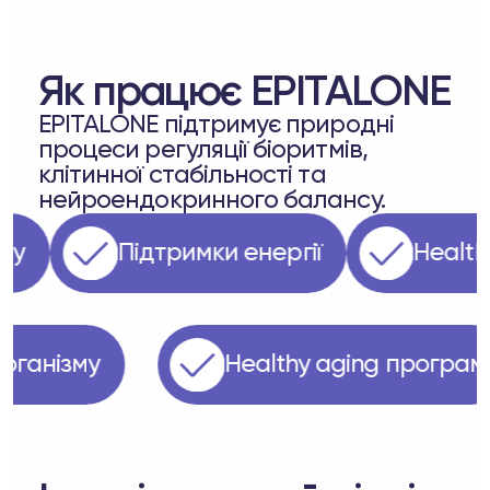
Як працює EPITALONE
EPITALONE підтримує природні
процеси регуляції біоритмів,
клітинної стабільності та
нейроендокринного балансу.
 сну
Підтримки енергії
Heal
 організму
Healthy aging прогр