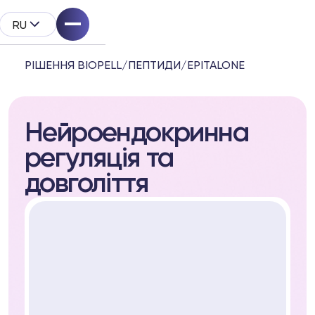
RU
РІШЕННЯ BIOPELL
/
ПЕПТИДИ
/
EPITALONE
Нейроендокринна
pell
регуляція та
дукта
довголіття