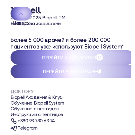
© 2020-2025 Biopell TM
Наверх
Все права защищены
Более 5 000 врачей и более 200 000
пациентов уже используют Biopell System™
ПЕРЕЙТИ В INSTAGRAM
ПЕРЕЙТИ В TELEGRAM
ДОКТОРУ
Biopell Академия & Клуб
Обучение Biopell System
Обучение с пептидов
Инструкции с пептидов
+380 93 780 63 74
Telegram