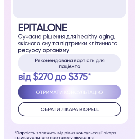
EPITALONE
Сучасне рішення для healthy aging,
ell
якісного сну та підтримки клітинного
ресурсу організму
а
Рекомендована вартість для
пацієнта
37
Telegram
від $270 до $375*
ОТРИМАТИ КОНСУЛЬТАЦІЮ
луб
ОБРАТИ ЛІКАРА BIOPELL
ub
истеме Biopell
*Вартість залежить від рівня консультації лікаря,
індивідуального протоколу лікування,